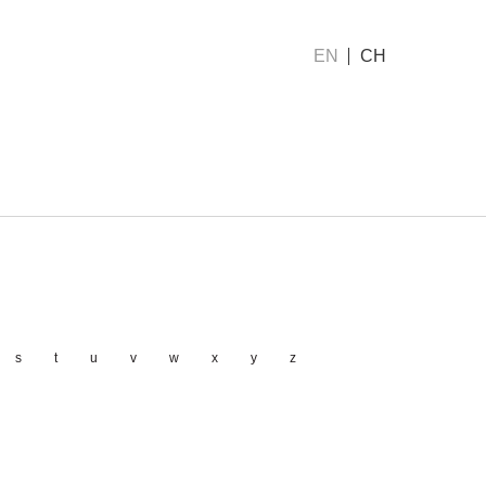
EN
CH
s
t
u
v
w
x
y
z