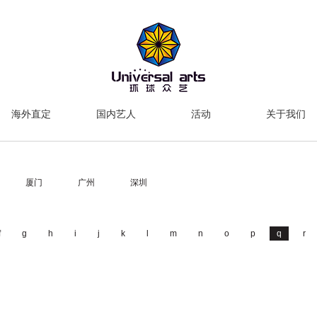
海外直定
国内艺人
活动
关于我们
厦门
广州
深圳
f
g
h
i
j
k
l
m
n
o
p
q
r