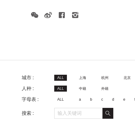
城市 :
ALL
上海
杭州
北京
人种 :
ALL
中籍
外籍
字母表 :
ALL
a
b
c
d
e
搜索 :