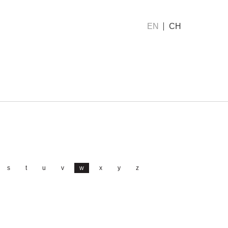
EN
CH
s
t
u
v
w
x
y
z