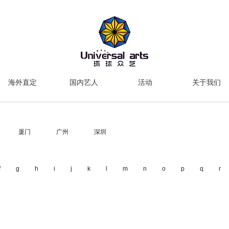
海外直定
国内艺人
活动
关于我们
厦门
广州
深圳
f
g
h
i
j
k
l
m
n
o
p
q
r