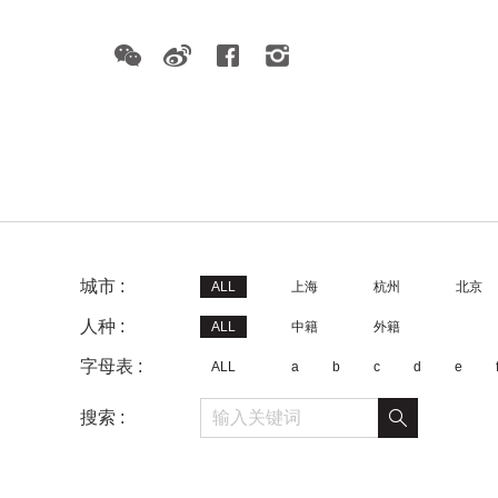
城市 :
ALL
上海
杭州
北京
人种 :
ALL
中籍
外籍
字母表 :
ALL
a
b
c
d
e
搜索 :