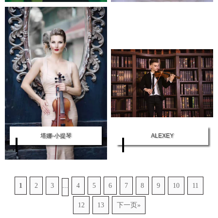
塔娜-小提琴
ALEXEY
1
2
3
...
4
5
6
7
8
9
10
11
12
13
下一页»